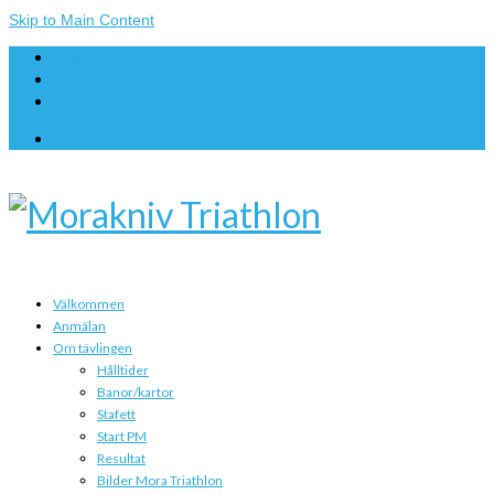
Skip to Main Content
Anmälan
Om tävlingen
Kontakt
Välkommen
Anmälan
Om tävlingen
Hålltider
Banor/kartor
Stafett
Start PM
Resultat
Bilder Mora Triathlon