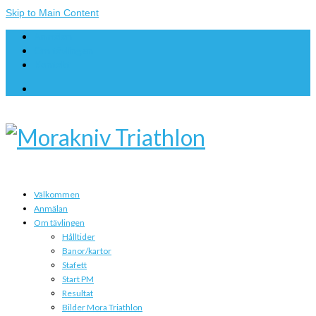
Skip to Main Content
Anmälan
Om tävlingen
Kontakt
Välkommen
Anmälan
Om tävlingen
Hålltider
Banor/kartor
Stafett
Start PM
Resultat
Bilder Mora Triathlon