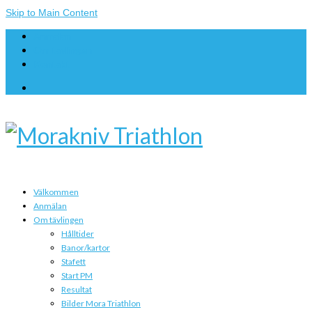
Skip to Main Content
Anmälan
Om tävlingen
Kontakt
Välkommen
Anmälan
Om tävlingen
Hålltider
Banor/kartor
Stafett
Start PM
Resultat
Bilder Mora Triathlon