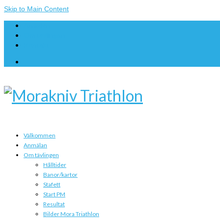
Skip to Main Content
Anmälan
Om tävlingen
Kontakt
Välkommen
Anmälan
Om tävlingen
Hålltider
Banor/kartor
Stafett
Start PM
Resultat
Bilder Mora Triathlon