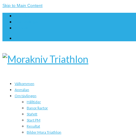
Skip to Main Content
Anmälan
Om tävlingen
Kontakt
Välkommen
Anmälan
Om tävlingen
Hålltider
Banor/kartor
Stafett
Start PM
Resultat
Bilder Mora Triathlon