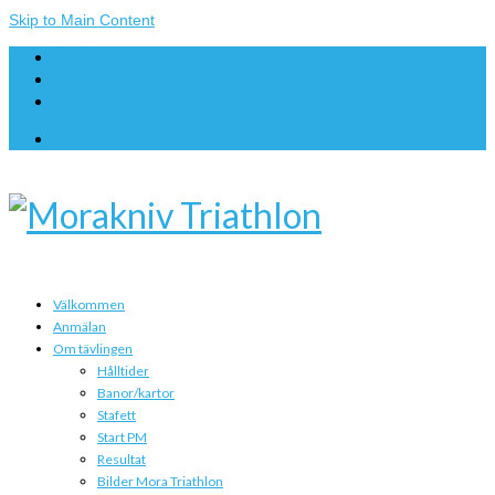
Skip to Main Content
Anmälan
Om tävlingen
Kontakt
Välkommen
Anmälan
Om tävlingen
Hålltider
Banor/kartor
Stafett
Start PM
Resultat
Bilder Mora Triathlon