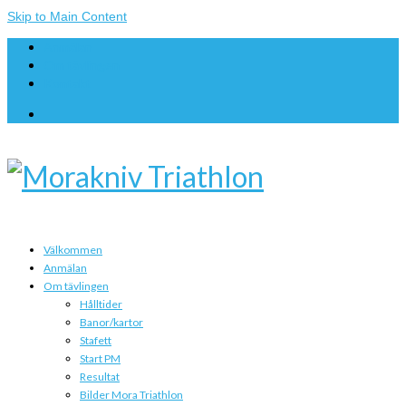
Skip to Main Content
Anmälan
Om tävlingen
Kontakt
Välkommen
Anmälan
Om tävlingen
Hålltider
Banor/kartor
Stafett
Start PM
Resultat
Bilder Mora Triathlon