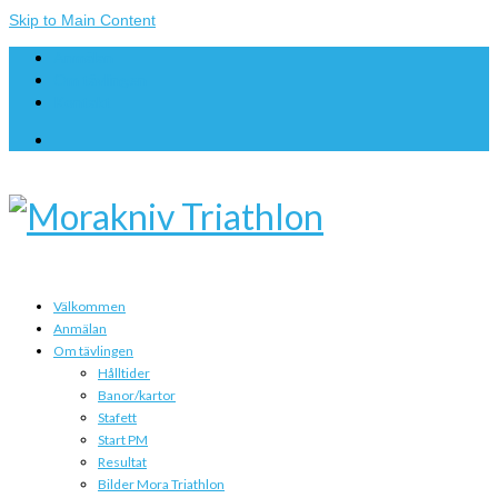
Skip to Main Content
Anmälan
Om tävlingen
Kontakt
Välkommen
Anmälan
Om tävlingen
Hålltider
Banor/kartor
Stafett
Start PM
Resultat
Bilder Mora Triathlon