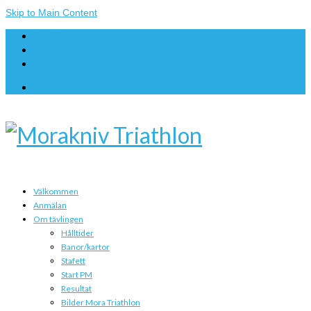
Skip to Main Content
Anmälan
Om tävlingen
Kontakt
Välkommen
Anmälan
Om tävlingen
Hålltider
Banor/kartor
Stafett
Start PM
Resultat
Bilder Mora Triathlon